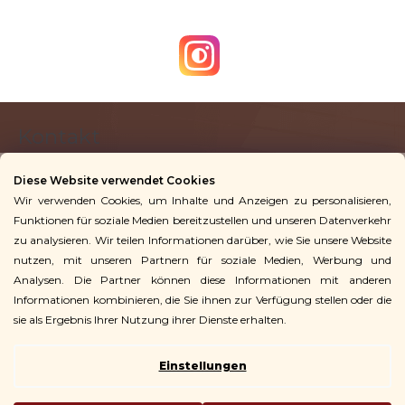
F
Kontakt
u
ß
Diese Website verwendet Cookies
z
Wir verwenden Cookies, um Inhalte und Anzeigen zu personalisieren,
info
@
vingoshop.de
e
Funktionen für soziale Medien bereitzustellen und unseren Datenverkehr
+49 781 9563 3016
i
zu analysieren. Wir teilen Informationen darüber, wie Sie unsere Website
l
nutzen, mit unseren Partnern für soziale Medien, Werbung und
Analysen. Die Partner können diese Informationen mit anderen
Für Kunden
e
Informationen kombinieren, die Sie ihnen zur Verfügung stellen oder die
sie als Ergebnis Ihrer Nutzung ihrer Dienste erhalten.
Einstellungen
Copyright 2026
Vingo
. Alle Rechte vorbehalten.