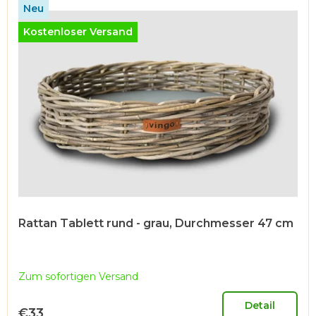
i
Neu
s
Kostenloser Versand
t
e
d
e
r
P
r
o
d
u
Rattan Tablett rund - grau, Durchmesser 47 cm
k
t
Zum sofortigen Versand
e
Detail
€33