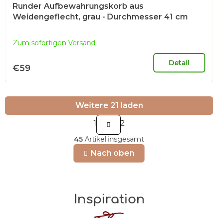
Runder Aufbewahrungskorb aus
Weidengeflecht, grau - Durchmesser 41 cm
Zum sofortigen Versand
Detail
€59
Weitere 21 laden
P
1
2
a
S
45
Artikel insgesamt
g
t
i
Nach oben
e
n
u
i
e
e
r
r
Inspiration
u
e
n