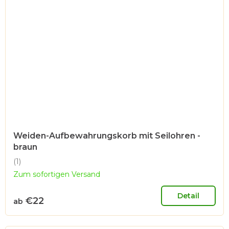
Weiden-Aufbewahrungskorb mit Seilohren -
braun
(1)
Die
Zum sofortigen Versand
durchschnittliche
Produktbewertung
ist
Detail
€22
ab
5,0
von
5