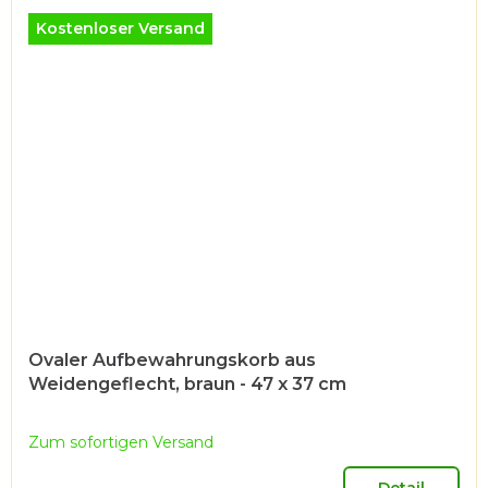
Sternen.
Kostenloser Versand
Ovaler Aufbewahrungskorb aus
Weidengeflecht, braun - 47 x 37 cm
Zum sofortigen Versand
Detail