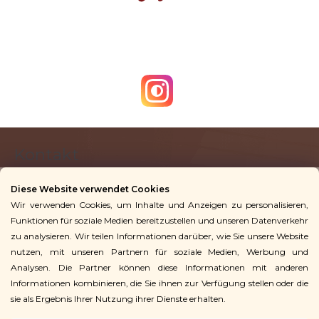
l
g
e
m
e
n
t
e
d
F
e
Kontakt
u
r
ß
L
Diese Website verwendet Cookies
z
i
Wir verwenden Cookies, um Inhalte und Anzeigen zu personalisieren,
info
@
vingoshop.de
e
s
Funktionen für soziale Medien bereitzustellen und unseren Datenverkehr
+49 781 9563 3016
t
i
zu analysieren. Wir teilen Informationen darüber, wie Sie unsere Website
e
l
nutzen, mit unseren Partnern für soziale Medien, Werbung und
Analysen. Die Partner können diese Informationen mit anderen
Für Kunden
e
Informationen kombinieren, die Sie ihnen zur Verfügung stellen oder die
sie als Ergebnis Ihrer Nutzung ihrer Dienste erhalten.