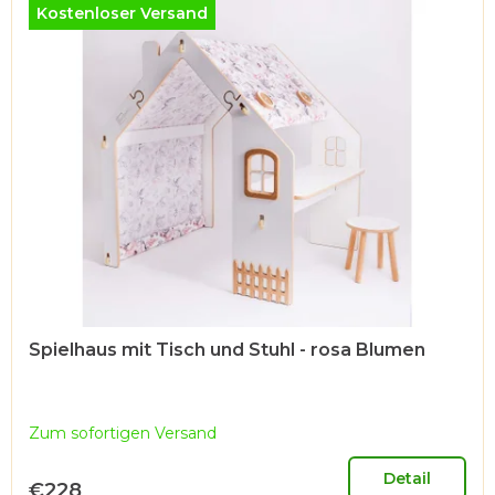
i
Kostenloser Versand
s
t
e
d
e
r
P
r
o
d
u
Spielhaus mit Tisch und Stuhl - rosa Blumen
k
t
Zum sofortigen Versand
e
Detail
€228