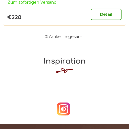
Zum sofortigen Versand
Detail
€228
2
Artikel insgesamt
S
t
e
Inspiration
u
e
r
e
l
e
m
e
n
t
F