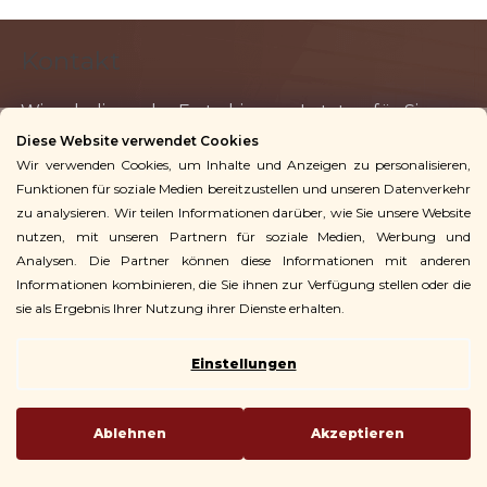
F
Kontakt
u
ß
z
Diese Website verwendet Cookies
info
@
vingoshop.de
e
Wir verwenden Cookies, um Inhalte und Anzeigen zu personalisieren,
+49 781 9563 3016
i
Funktionen für soziale Medien bereitzustellen und unseren Datenverkehr
l
zu analysieren. Wir teilen Informationen darüber, wie Sie unsere Website
Für Kunden
nutzen, mit unseren Partnern für soziale Medien, Werbung und
e
Analysen. Die Partner können diese Informationen mit anderen
Informationen kombinieren, die Sie ihnen zur Verfügung stellen oder die
sie als Ergebnis Ihrer Nutzung ihrer Dienste erhalten.
Einstellungen
Copyright 2026
Vingo
. Alle Rechte vorbehalten.
Erstellt von Shoptet
| Code
ehopGuru
Ablehnen
Akzeptieren