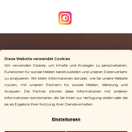
F
Kontakt
u
ß
Diese Website verwendet Cookies
z
Wir verwenden Cookies, um Inhalte und Anzeigen zu personalisieren,
info
@
vingoshop.de
e
Funktionen für soziale Medien bereitzustellen und unseren Datenverkehr
+49 781 9563 3016
i
zu analysieren. Wir teilen Informationen darüber, wie Sie unsere Website
l
nutzen, mit unseren Partnern für soziale Medien, Werbung und
Analysen. Die Partner können diese Informationen mit anderen
Für Kunden
e
Informationen kombinieren, die Sie ihnen zur Verfügung stellen oder die
sie als Ergebnis Ihrer Nutzung ihrer Dienste erhalten.
Einstellungen
Copyright 2026
Vingo
. Alle Rechte vorbehalten.