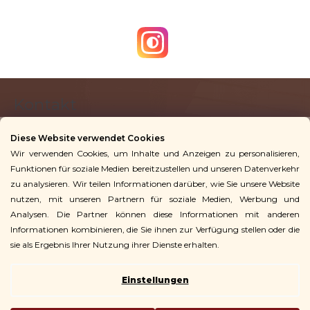
F
Kontakt
u
ß
Diese Website verwendet Cookies
z
Wir verwenden Cookies, um Inhalte und Anzeigen zu personalisieren,
info
@
vingoshop.de
e
Funktionen für soziale Medien bereitzustellen und unseren Datenverkehr
+49 781 9563 3016
i
zu analysieren. Wir teilen Informationen darüber, wie Sie unsere Website
l
nutzen, mit unseren Partnern für soziale Medien, Werbung und
Analysen. Die Partner können diese Informationen mit anderen
Für Kunden
e
Informationen kombinieren, die Sie ihnen zur Verfügung stellen oder die
sie als Ergebnis Ihrer Nutzung ihrer Dienste erhalten.
Einstellungen
Copyright 2026
Vingo
. Alle Rechte vorbehalten.