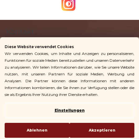
e
n
t
F
e
Kontakt
u
d
ß
e
Diese Website verwendet Cookies
z
r
Wir verwenden Cookies, um Inhalte und Anzeigen zu personalisieren,
info
@
vingoshop.de
e
L
Funktionen für soziale Medien bereitzustellen und unseren Datenverkehr
+49 781 9563 3016
i
zu analysieren. Wir teilen Informationen darüber, wie Sie unsere Website
i
l
nutzen, mit unseren Partnern für soziale Medien, Werbung und
s
Analysen. Die Partner können diese Informationen mit anderen
Für Kunden
e
t
Informationen kombinieren, die Sie ihnen zur Verfügung stellen oder die
e
sie als Ergebnis Ihrer Nutzung ihrer Dienste erhalten.
Einstellungen
Copyright 2026
Vingo
. Alle Rechte vorbehalten.
Ablehnen
Akzeptieren
Erstellt von Shoptet
| Code
ehopGuru