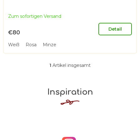
k
t
Zum sofortigen Versand
e
Detail
€80
Weiß
Rosa
Minze
1
Artikel insgesamt
S
t
e
Inspiration
u
e
r
e
l
e
m