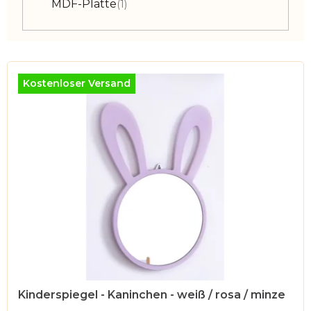
MDF-Platte
1
L
i
Kostenloser Versand
s
t
e
d
e
r
P
r
o
d
u
Kinderspiegel - Kaninchen - weiß / rosa / minze