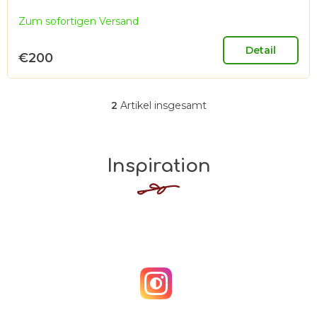
Zum sofortigen Versand
Detail
€200
2
Artikel insgesamt
S
t
e
Inspiration
u
e
r
e
l
e
m
e
n