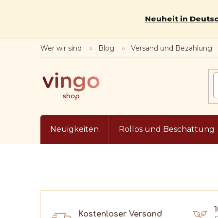
Zum
Inhalt
Neuheit in Deutsc
springen
Wer wir sind
Blog
Versand und Bezahlung
Neuigkeiten
Rollos und Beschattung
Kostenloser Versand