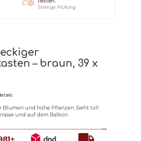
testen.
Strenge Prüfung
eckiger
asten – braun, 39 x
etails
 Blumen und hohe Pflanzen. Sieht toll
errasse und auf dem Balkon.