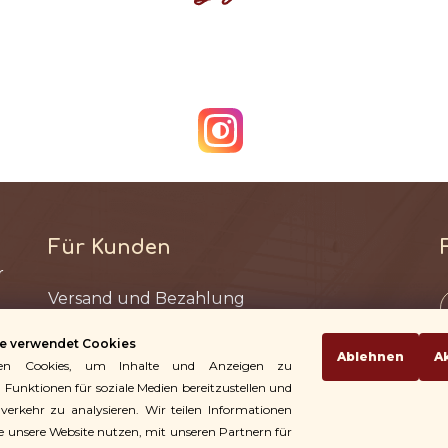
Für Kunden
Versand und Bezahlung
Bedingungen und Konditionen
e verwendet Cookies
Rückgabe der Waren
Ablehnen
A
en Cookies, um Inhalte und Anzeigen zu
Rücktritt vom Vertrag
, Funktionen für soziale Medien bereitzustellen und
erkehr zu analysieren. Wir teilen Informationen
Datenschutzbestimmungen
ie unsere Website nutzen, mit unseren Partnern für
Cookie-Richtlinie