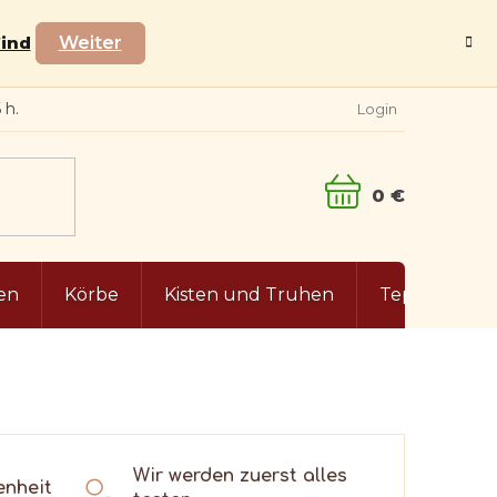
Wind
Weiter
Login
WARENKORB
en
Körbe
Kisten und Truhen
Teppiche
Wir werden zuerst alles
enheit