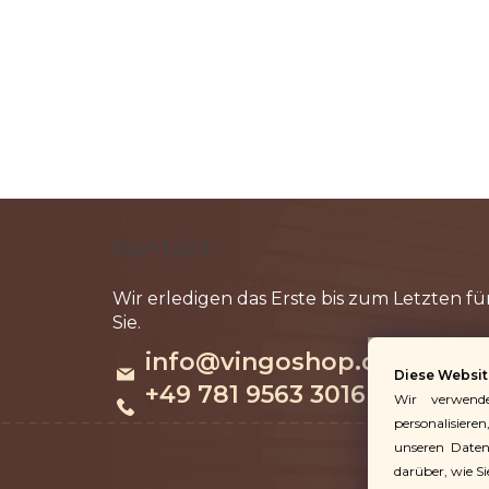
F
u
Kontakt
ß
z
e
info
@
vingoshop.de
i
Diese Websit
l
+49 781 9563 3016
Wir verwend
e
personalisieren
unseren Datenv
darüber, wie S