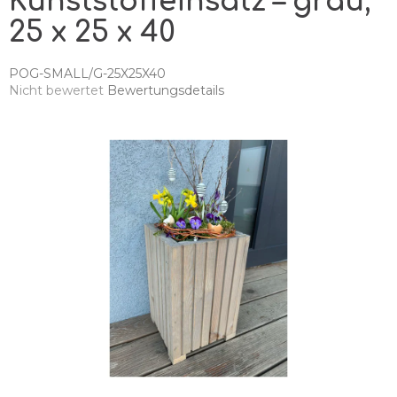
Kunststoffeinsatz – grau,
25 x 25 x 40
POG-SMALL/G-25X25X40
Die
Nicht bewertet
Bewertungsdetails
durchschnittliche
Produktbewertung
ist
0,0
von
5
Sternen.