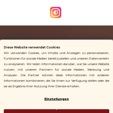
F
Kontakt
u
ß
Diese Website verwendet Cookies
z
Wir verwenden Cookies, um Inhalte und Anzeigen zu personalisieren,
info
@
vingoshop.de
e
Funktionen für soziale Medien bereitzustellen und unseren Datenverkehr
+49 781 9563 3016
i
zu analysieren. Wir teilen Informationen darüber, wie Sie unsere Website
l
nutzen, mit unseren Partnern für soziale Medien, Werbung und
Analysen. Die Partner können diese Informationen mit anderen
Für Kunden
e
Informationen kombinieren, die Sie ihnen zur Verfügung stellen oder die
sie als Ergebnis Ihrer Nutzung ihrer Dienste erhalten.
Einstellungen
Copyright 2026
Vingo
. Alle Rechte vorbehalten.