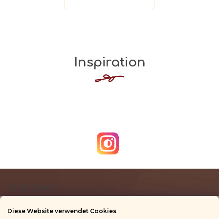
Inspiration
F
Kontakt
u
ß
Diese Website verwendet Cookies
z