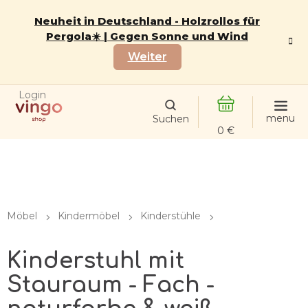
Zum
Inhalt
Neuheit in Deutschland - Holzrollos für
springen
Pergola☀️ | Gegen Sonne und Wind
Weiter
Login
WARENKORB
Möbel
Kindermöbel
Kinderstühle
Kinderstuhl mit
Stauraum - Fach -