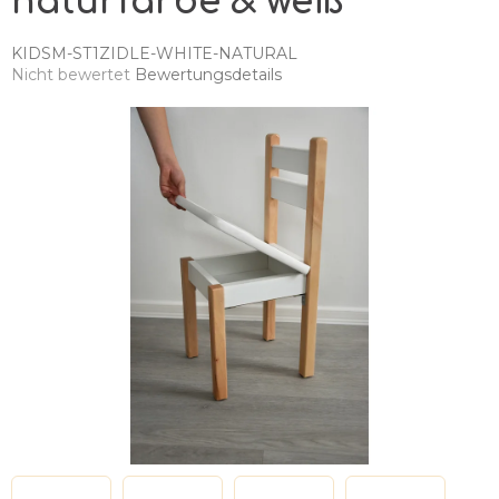
naturfarbe & weiß
KIDSM-ST1ZIDLE-WHITE-NATURAL
Die
Nicht bewertet
Bewertungsdetails
durchschnittliche
Produktbewertung
ist
0,0
von
5
Sternen.