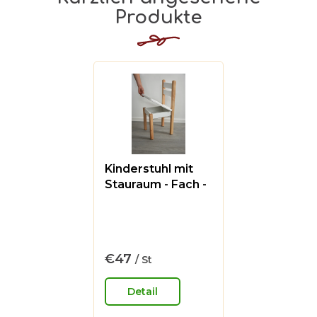
Produkte
Kinderstuhl mit
Stauraum - Fach -
naturfarbe & weiß
Die
durchschnittliche
Produktbewertung
ist
€47
/ St
Verkaufspreis:
0,0
von
Detail
5
Sternen.