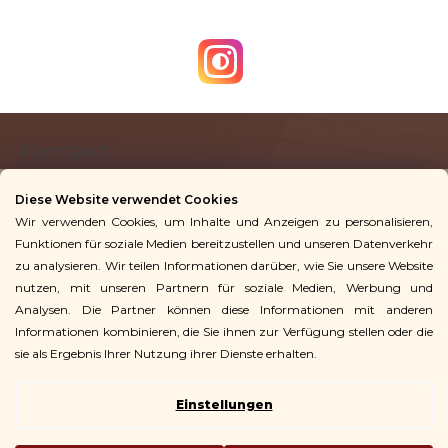
F
Kontakt
u
ß
Diese Website verwendet Cookies
z
Wir verwenden Cookies, um Inhalte und Anzeigen zu personalisieren,
info
@
vingoshop.de
e
Funktionen für soziale Medien bereitzustellen und unseren Datenverkehr
+49 781 9563 3016
i
zu analysieren. Wir teilen Informationen darüber, wie Sie unsere Website
l
nutzen, mit unseren Partnern für soziale Medien, Werbung und
Analysen. Die Partner können diese Informationen mit anderen
Für Kunden
e
Informationen kombinieren, die Sie ihnen zur Verfügung stellen oder die
sie als Ergebnis Ihrer Nutzung ihrer Dienste erhalten.
Einstellungen
Copyright 2026
Vingo
. Alle Rechte vorbehalten.