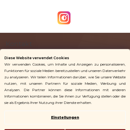
F
Kontakt
u
ß
Diese Website verwendet Cookies
z
Wir verwenden Cookies, um Inhalte und Anzeigen zu personalisieren,
info
@
vingoshop.de
e
Funktionen für soziale Medien bereitzustellen und unseren Datenverkehr
+49 781 9563 3016
i
zu analysieren. Wir teilen Informationen darüber, wie Sie unsere Website
l
nutzen, mit unseren Partnern für soziale Medien, Werbung und
Analysen. Die Partner können diese Informationen mit anderen
Für Kunden
e
Informationen kombinieren, die Sie ihnen zur Verfügung stellen oder die
sie als Ergebnis Ihrer Nutzung ihrer Dienste erhalten.
Einstellungen
Copyright 2026
Vingo
. Alle Rechte vorbehalten.