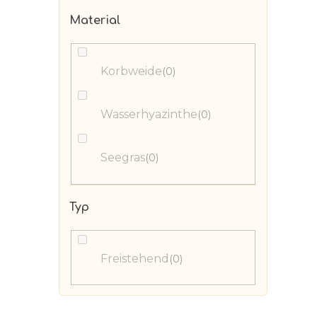
Material
Korbweide
0
Wasserhyazinthe
0
Seegras
0
Typ
Freistehend
0