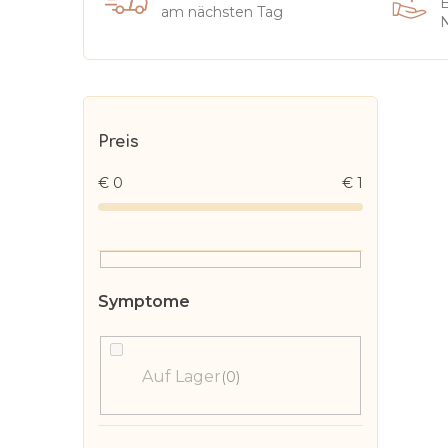
E
am nächsten Tag
N
S
e
Preis
i
€
0
€
1
t
e
n
l
e
i
s
Auf Lager
0
t
e