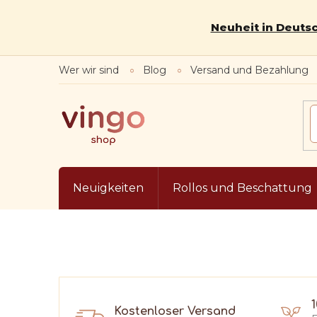
Zum
Inhalt
Neuheit in Deutsc
springen
Wer wir sind
Blog
Versand und Bezahlung
Neuigkeiten
Rollos und Beschattung
Kostenloser Versand