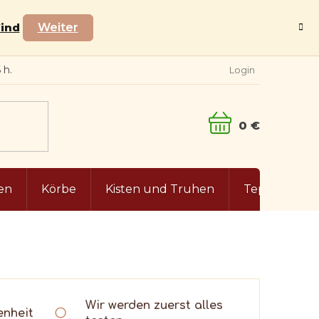
Wind
Weiter
Login
WARENKORB
en
Körbe
Kisten und Truhen
Teppiche
Wir werden zuerst alles
enheit