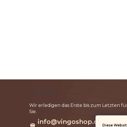
F
u
Kontakt
ß
z
e
info
@
vingoshop.de
i
Diese Websit