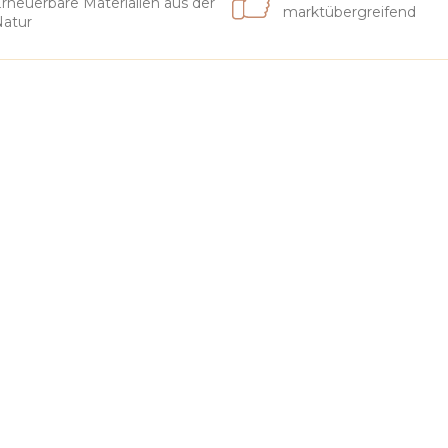
rneuerbare Materialien aus der
marktübergreifend
atur