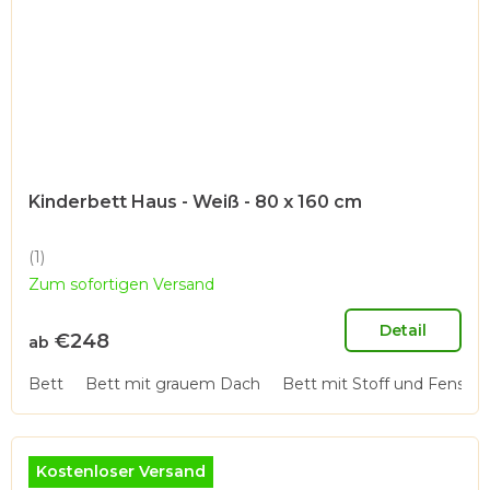
Kinderbett Haus - Weiß - 80 x 160 cm
(1)
Die
Zum sofortigen Versand
durchschnittliche
Produktbewertung
ist
Detail
€248
ab
5,0
von
Bett
Bett mit grauem Dach
Bett mit Stoff und Fenster
5
Sternen.
Kostenloser Versand