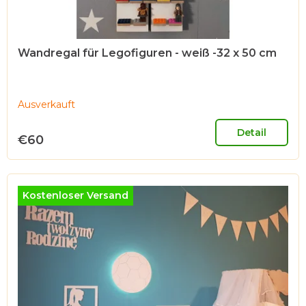
o
d
u
Wandregal für Legofiguren - weiß -32 x 50 cm
k
t
Ausverkauft
e
Detail
€60
Kostenloser Versand