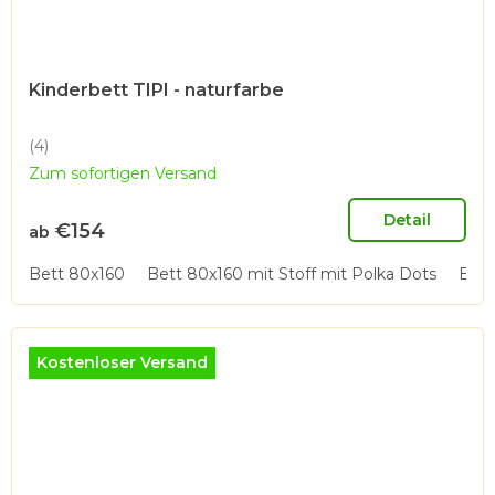
Kinderbett TIPI - naturfarbe
(4)
Die
Zum sofortigen Versand
durchschnittliche
Produktbewertung
ist
Detail
€154
ab
4,8
von
Bett 80x160
Bett 80x160 mit Stoff mit Polka Dots
Bett
5
Sternen.
Kostenloser Versand