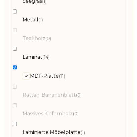
Seegras
1
Metall
1
Teakholz
0
Laminat
14
MDF-Platte
11
Rattan, Bananenblatt
0
Massives Kiefernholz
0
Laminierte Möbelplatte
1