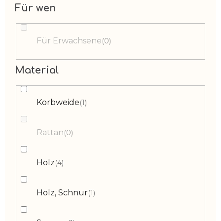
Für wen
Für Erwachsene
0
Material
Korbweide
1
Rattan
0
Holz
4
Holz, Schnur
1