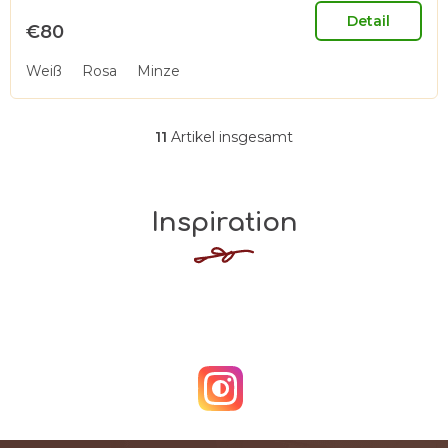
Detail
€80
Weiß
Rosa
Minze
11
Artikel insgesamt
S
t
e
Inspiration
u
e
r
e
l
e
m
e
n