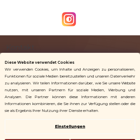
F
Kontakt
u
ß
Diese Website verwendet Cookies
z
Wir verwenden Cookies, um Inhalte und Anzeigen zu personalisieren,
info
@
vingoshop.de
e
Funktionen für soziale Medien bereitzustellen und unseren Datenverkehr
+49 781 9563 3016
i
zu analysieren. Wir teilen Informationen darüber, wie Sie unsere Website
l
nutzen, mit unseren Partnern für soziale Medien, Werbung und
Analysen. Die Partner können diese Informationen mit anderen
Für Kunden
e
Informationen kombinieren, die Sie ihnen zur Verfügung stellen oder die
sie als Ergebnis Ihrer Nutzung ihrer Dienste erhalten.
Einstellungen
Copyright 2026
Vingo
. Alle Rechte vorbehalten.