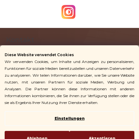
m
e
n
t
F
e
Kontakt
u
d
ß
e
Diese Website verwendet Cookies
z
r
Wir verwenden Cookies, um Inhalte und Anzeigen zu personalisieren,
info
@
vingoshop.de
e
L
Funktionen für soziale Medien bereitzustellen und unseren Datenverkehr
+49 781 9563 3016
i
zu analysieren. Wir teilen Informationen darüber, wie Sie unsere Website
i
l
nutzen, mit unseren Partnern für soziale Medien, Werbung und
s
Analysen. Die Partner können diese Informationen mit anderen
Für Kunden
e
t
Informationen kombinieren, die Sie ihnen zur Verfügung stellen oder die
e
sie als Ergebnis Ihrer Nutzung ihrer Dienste erhalten.
Einstellungen
Copyright 2026
Vingo
. Alle Rechte vorbehalten.
Ablehnen
Akzeptieren