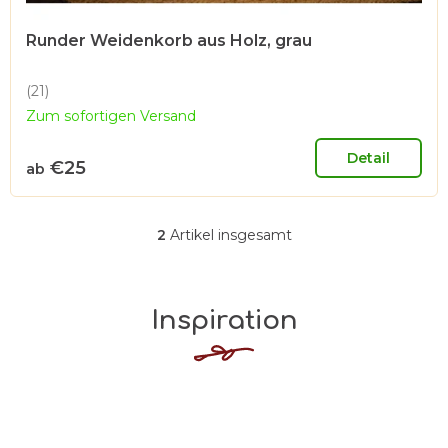
Runder Weidenkorb aus Holz, grau
(21)
Die
Zum sofortigen Versand
durchschnittliche
Produktbewertung
ist
Detail
€25
ab
5,0
von
5
Sternen.
2
Artikel insgesamt
S
t
e
Inspiration
u
e
r
e
l
e