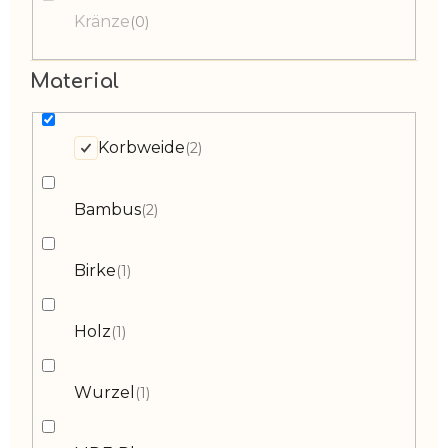
Kränze
0
Material
Korbweide
2
Bambus
2
Birke
1
Holz
1
Wurzel
1