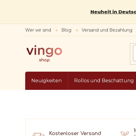
Zum
Inhalt
Neuheit in Deutsc
springen
Wer wir sind
Blog
Versand und Bezahlung
Neuigkeiten
Rollos und Beschattung
Kostenloser Versand