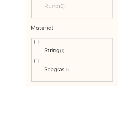
Rund
0
Material
String
1
Seegras
1