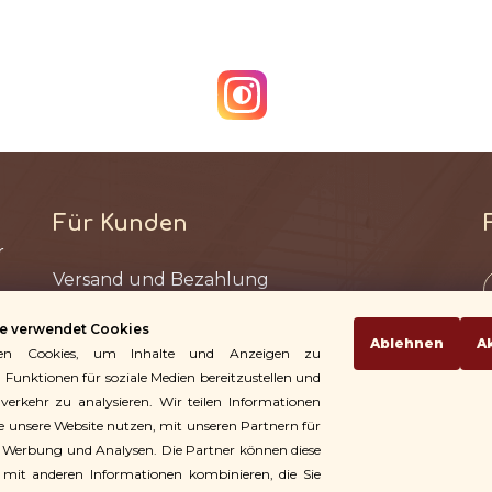
Für Kunden
Versand und Bezahlung
Bedingungen und Konditionen
e verwendet Cookies
Rückgabe der Waren
Ablehnen
A
en Cookies, um Inhalte und Anzeigen zu
Rücktritt vom Vertrag
, Funktionen für soziale Medien bereitzustellen und
erkehr zu analysieren. Wir teilen Informationen
Datenschutzbestimmungen
ie unsere Website nutzen, mit unseren Partnern für
Cookie-Richtlinie
, Werbung und Analysen. Die Partner können diese
Meine Bestellung
 mit anderen Informationen kombinieren, die Sie