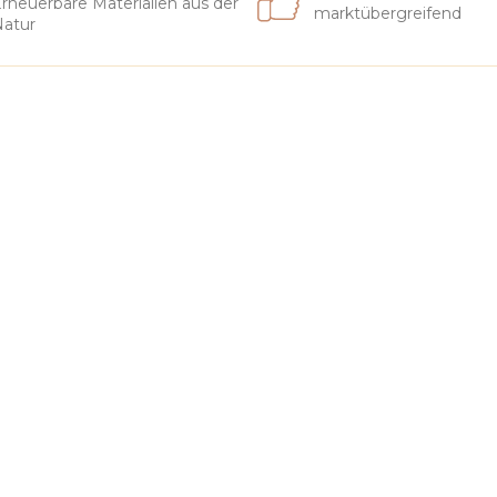
rneuerbare Materialien aus der
marktübergreifend
atur