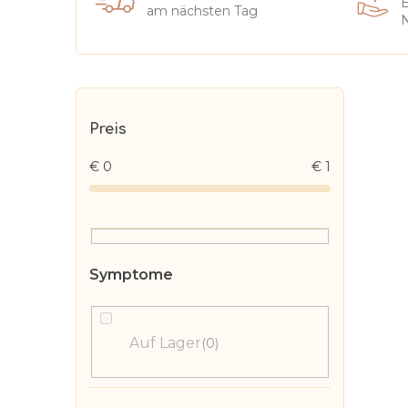
E
am nächsten Tag
N
S
e
Preis
i
€
0
€
1
t
e
n
l
e
i
s
Auf Lager
0
t
e