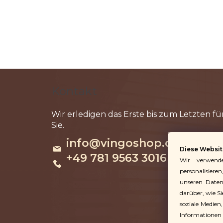
F
u
Kontakt
ß
z
e
info
@
vingoshop.de
i
Diese Websit
l
+49 781 9563 3016
Wir verwend
e
personalisieren
unseren Datenv
darüber, wie S
soziale Medien
Informationen