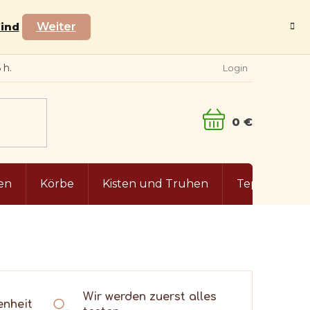
Wind
Weiter
Login
WARENKORB
en
Körbe
Kisten und Truhen
Teppiche
Wir werden zuerst alles
enheit