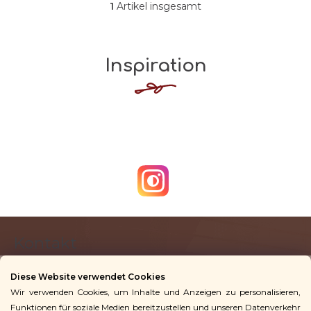
Sternen.
1
Artikel insgesamt
S
t
e
Inspiration
u
e
r
e
l
e
m
e
n
t
F
e
Kontakt
u
d
ß
e
Diese Website verwendet Cookies
z
r
Wir verwenden Cookies, um Inhalte und Anzeigen zu personalisieren,
info
@
vingoshop.de
e
L
Funktionen für soziale Medien bereitzustellen und unseren Datenverkehr