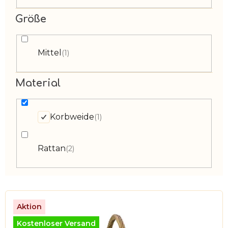
Größe
Mittel
1
Material
Korbweide
1
Rattan
2
L
i
Aktion
s
Kostenloser Versand