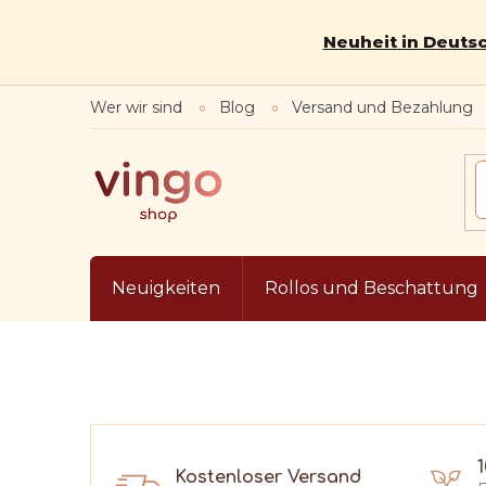
Zum
Inhalt
Neuheit in Deutsc
springen
Wer wir sind
Blog
Versand und Bezahlung
Neuigkeiten
Rollos und Beschattung
Kostenloser Versand