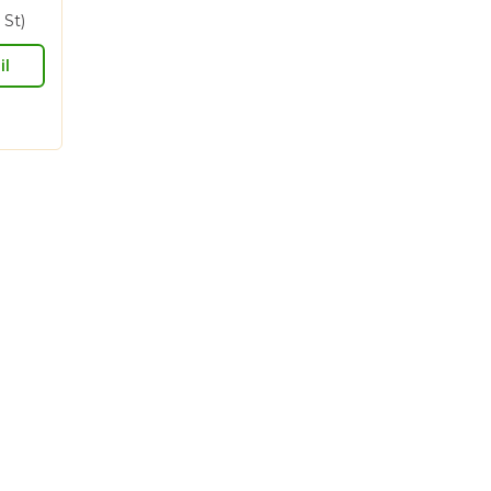
 St)
il