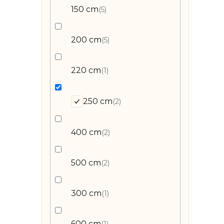
150 cm
5
200 cm
5
220 cm
1
250 cm
2
400 cm
2
500 cm
2
300 cm
1
600 cm
1