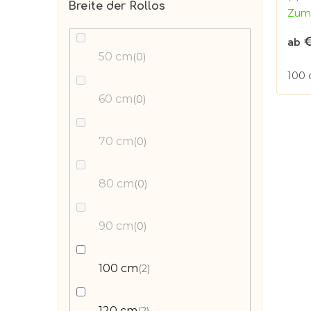
Die
o
Breite der Rollos
- na
Zum 
r
durc
d
Prod
u
€
ist
u
ab
n
5,0
50 cm
0
k
von
g
100
5
t
Ster
60 cm
0
e
70 cm
0
80 cm
0
90 cm
0
100 cm
2
120 cm
2