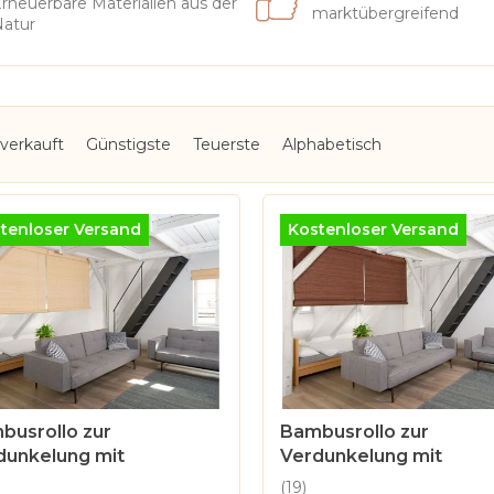
rneuerbare Materialien aus der
marktübergreifend
atur
verkauft
Günstigste
Teuerste
Alphabetisch
tenloser Versand
Kostenloser Versand
busrollo zur
Bambusrollo zur
dunkelung mit
Verdunkelung mit
stecktem Mechanismus
verstecktem Mechani
(19)