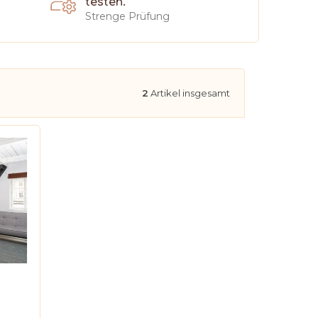
testen.
Strenge Prüfung
2
Artikel insgesamt
smus