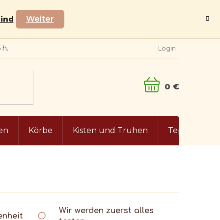
Wind
Weiter
Login
WARENKORB
en
Körbe
Kisten und Truhen
Teppiche
Wir werden zuerst alles
enheit