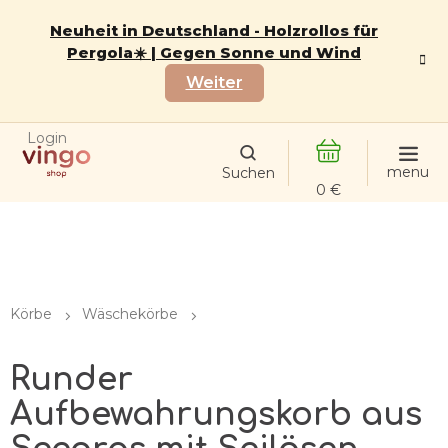
Zum
Inhalt
Neuheit in Deutschland - Holzrollos für
springen
Pergola☀️ | Gegen Sonne und Wind
Weiter
Login
WARENKORB
Körbe
Wäschekörbe
Runder
Aufbewahrungskorb aus