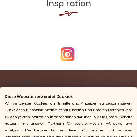
Inspiration
F
Kontakt
u
ß
Diese Website verwendet Cookies
z
Wir verwenden Cookies, um Inhalte und Anzeigen zu personalisieren,
info
@
vingoshop.de
e
Funktionen für soziale Medien bereitzustellen und unseren Datenverkehr
+49 781 9563 3016
i
zu analysieren. Wir teilen Informationen darüber, wie Sie unsere Website
l
nutzen, mit unseren Partnern für soziale Medien, Werbung und
Analysen. Die Partner können diese Informationen mit anderen
Für Kunden
e
Informationen kombinieren, die Sie ihnen zur Verfügung stellen oder die