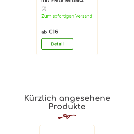
mit Metalleinsatz
(2)
Die
Zum sofortigen Versand
durchschnittliche
Produktbewertung
ist
€16
ab
5,0
von
Detail
5
Sternen.
Kürzlich angesehene
Produkte