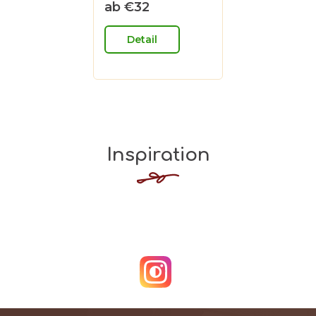
ab
€32
von
Verkaufspreis:
5
Sternen.
Detail
Inspiration