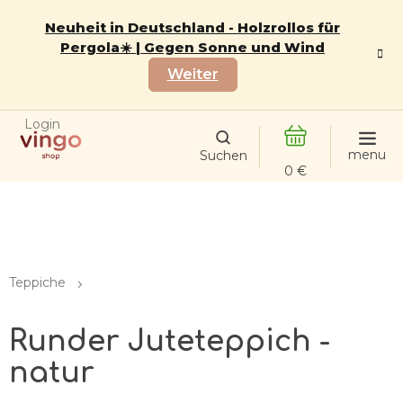
Zum
Inhalt
Neuheit in Deutschland - Holzrollos für
springen
Pergola☀️ | Gegen Sonne und Wind
Weiter
Login
WARENKORB
Teppiche
Runder Juteteppich -
natur