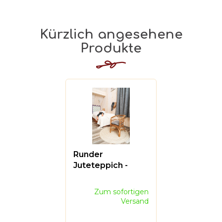
Kürzlich angesehene
Produkte
Runder
Juteteppich -
natur
Die
Zum sofortigen
durchschnittliche
Versand
Produktbewertung
ist
0,0