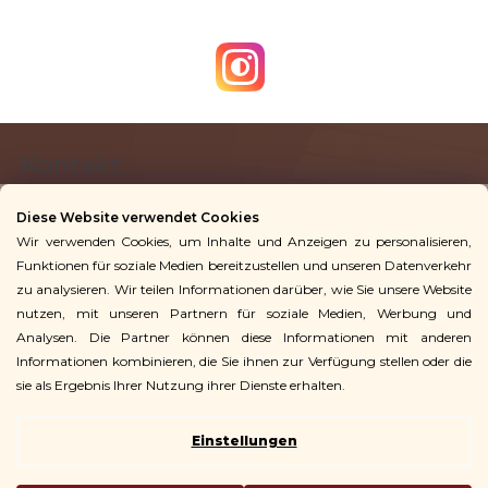
F
Kontakt
u
ß
Diese Website verwendet Cookies
z
Wir verwenden Cookies, um Inhalte und Anzeigen zu personalisieren,
info
@
vingoshop.de
e
Funktionen für soziale Medien bereitzustellen und unseren Datenverkehr
+49 781 9563 3016
i
zu analysieren. Wir teilen Informationen darüber, wie Sie unsere Website
l
nutzen, mit unseren Partnern für soziale Medien, Werbung und
Analysen. Die Partner können diese Informationen mit anderen
Für Kunden
e
Informationen kombinieren, die Sie ihnen zur Verfügung stellen oder die
sie als Ergebnis Ihrer Nutzung ihrer Dienste erhalten.
Einstellungen
Copyright 2026
Vingo
. Alle Rechte vorbehalten.