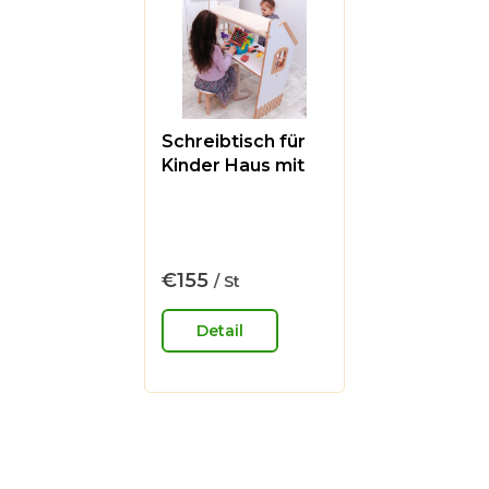
Schreibtisch für
Kinder Haus mit
Vordach -
naturfarbe
Die
durchschnittliche
Produktbewertung
ist
€155
/ St
Verkaufspreis:
0,0
von
Detail
5
Sternen.