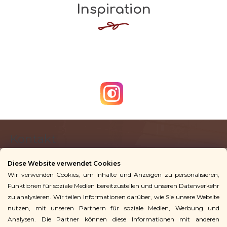
Inspiration
F
Kontakt
u
ß
Diese Website verwendet Cookies
z
Wir verwenden Cookies, um Inhalte und Anzeigen zu personalisieren,
info
@
vingoshop.de
e
Funktionen für soziale Medien bereitzustellen und unseren Datenverkehr
+49 781 9563 3016
i
zu analysieren. Wir teilen Informationen darüber, wie Sie unsere Website
l
nutzen, mit unseren Partnern für soziale Medien, Werbung und
Analysen. Die Partner können diese Informationen mit anderen
Für Kunden
e