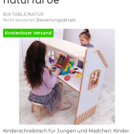
naturfarbe
BIA-TABLE/NATUR
Die
Nicht bewertet
Bewertungsdetails
durchschnittliche
Produktbewertung
Kostenloser Versand
ist
0,0
von
5
Sternen.
Kinderschreibtisch für Jungen und Mädchen. Kinder