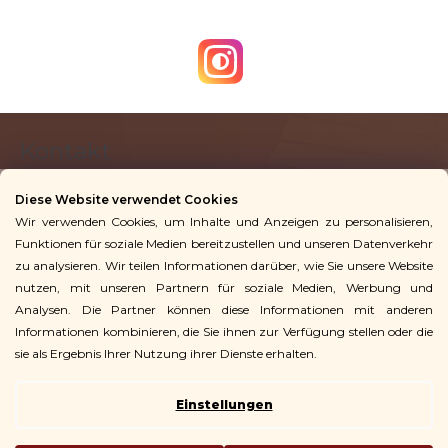
F
Kontakt
u
ß
Diese Website verwendet Cookies
z
Wir verwenden Cookies, um Inhalte und Anzeigen zu personalisieren,
info
@
vingoshop.de
e
Funktionen für soziale Medien bereitzustellen und unseren Datenverkehr
+49 781 9563 3016
i
zu analysieren. Wir teilen Informationen darüber, wie Sie unsere Website
l
nutzen, mit unseren Partnern für soziale Medien, Werbung und
Analysen. Die Partner können diese Informationen mit anderen
Für Kunden
e
Informationen kombinieren, die Sie ihnen zur Verfügung stellen oder die
sie als Ergebnis Ihrer Nutzung ihrer Dienste erhalten.
Einstellungen
Copyright 2026
Vingo
. Alle Rechte vorbehalten.