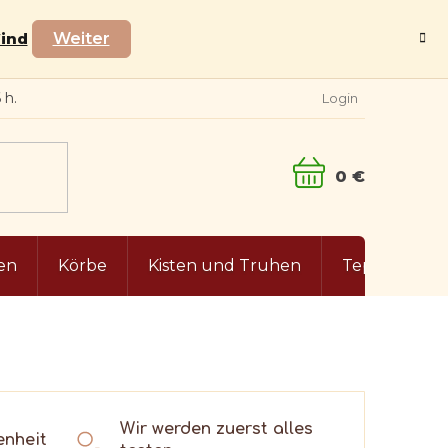
Wind
Weiter
Login
WARENKORB
en
Körbe
Kisten und Truhen
Teppiche
Wir werden zuerst alles
enheit