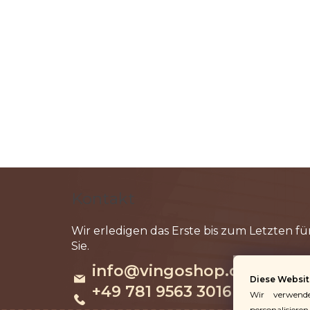
F
u
Kontakt
ß
z
e
info
@
vingoshop.de
i
Diese Websit
l
+49 781 9563 3016
Wir verwend
personalisieren