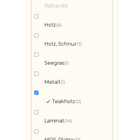
Rattan
0
Holz
4
Holz, Schnur
1
Seegras
1
Metall
1
Teakholz
0
Laminat
14
MDF-Platte