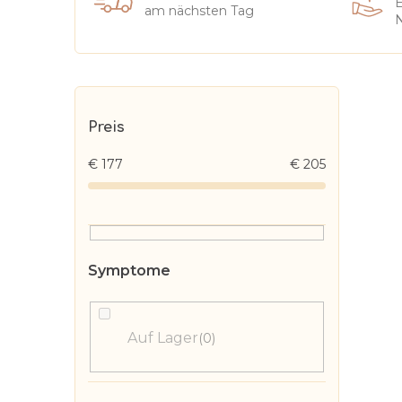
E
am nächsten Tag
N
S
e
Preis
i
€
177
€
205
t
e
n
l
e
i
s
Auf Lager
0
t
e