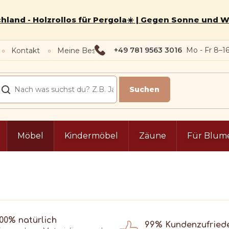
hland - Holzrollos für Pergola☀️ | Gegen Sonne und 
+49 781 9563 3016
Kontakt
Meine Bestellung
Möbel
Kindermöbel
Zäune
Für Blum
100% natürlich
99% Kundenzufried