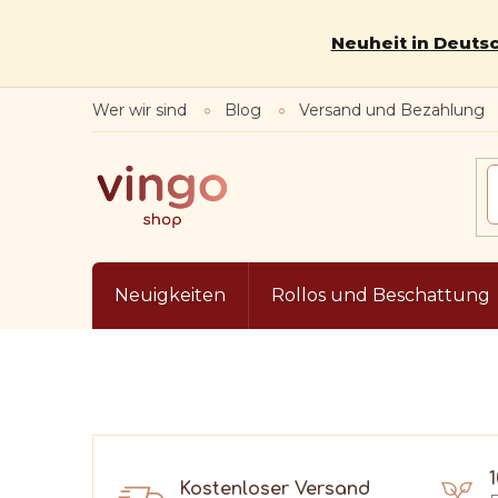
Zum
Inhalt
Neuheit in Deutsc
springen
Wer wir sind
Blog
Versand und Bezahlung
Neuigkeiten
Rollos und Beschattung
Kostenloser Versand