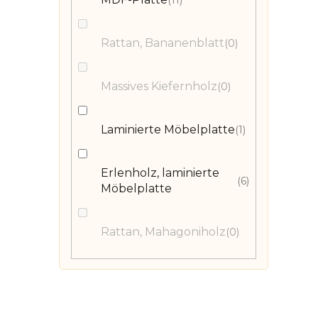
11
Rattan, Bananenblatt
0
Massives Kiefernholz
0
Laminierte Möbelplatte
1
Erlenholz, laminierte
6
Möbelplatte
Rattan, Mahagoniholz
0