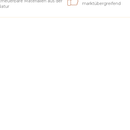
rneuerbare Materialien aus der
marktübergreifend
atur