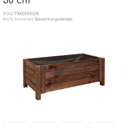
30 cm
POG-79X39X30/B
Die
Nicht bewertet
Bewertungsdetails
durchschnittliche
Produktbewertung
ist
0,0
von
5
Sternen.