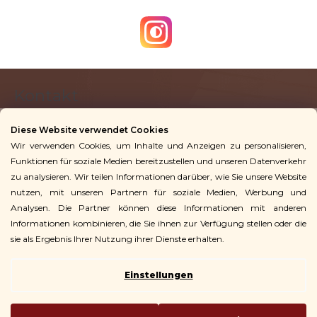
F
Kontakt
u
ß
Diese Website verwendet Cookies
z
Wir verwenden Cookies, um Inhalte und Anzeigen zu personalisieren,
info
@
vingoshop.de
e
Funktionen für soziale Medien bereitzustellen und unseren Datenverkehr
+49 781 9563 3016
i
zu analysieren. Wir teilen Informationen darüber, wie Sie unsere Website
l
nutzen, mit unseren Partnern für soziale Medien, Werbung und
Analysen. Die Partner können diese Informationen mit anderen
Für Kunden
e
Informationen kombinieren, die Sie ihnen zur Verfügung stellen oder die
sie als Ergebnis Ihrer Nutzung ihrer Dienste erhalten.
Einstellungen
Copyright 2026
Vingo
. Alle Rechte vorbehalten.