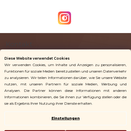
F
Kontakt
u
ß
Diese Website verwendet Cookies
z
Wir verwenden Cookies, um Inhalte und Anzeigen zu personalisieren,
info
@
vingoshop.de
e
Funktionen für soziale Medien bereitzustellen und unseren Datenverkehr
+49 781 9563 3016
i
zu analysieren. Wir teilen Informationen darüber, wie Sie unsere Website
l
nutzen, mit unseren Partnern für soziale Medien, Werbung und
Analysen. Die Partner können diese Informationen mit anderen
Für Kunden
e
Informationen kombinieren, die Sie ihnen zur Verfügung stellen oder die
sie als Ergebnis Ihrer Nutzung ihrer Dienste erhalten.
Einstellungen
Copyright 2026
Vingo
. Alle Rechte vorbehalten.