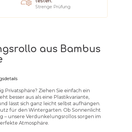
testen.
Strenge Prüfung
ngsrollo aus Bambus
e
sdetails
ig Privatsphäre? Ziehen Sie einfach ein
ht besser aus als eine Plastikvariante,
d lässt sich ganz leicht selbst aufhängen.
hutz für den Wintergarten. Ob Sonnenlicht
 – unsere Verdunkelungsrollos sorgen im
erfekte Atmosphäre.