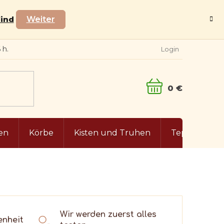
Wind
Weiter
Login
WARENKORB
en
Körbe
Kisten und Truhen
Teppiche
Wir werden zuerst alles
enheit