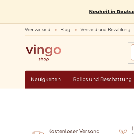
Zum
Inhalt
Neuheit in Deutsc
springen
Wer wir sind
Blog
Versand und Bezahlung
Neuigkeiten
Rollos und Beschattung
Kostenloser Versand