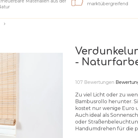
rneuerbare Materialien aus der
marktübergreifend
atur
Verdunkelu
- Naturfarb
Die
107 Bewertungen
Bewertung
durchschnittliche
Produktbewertung
Zu viel Licht oder zu wen
ist
Bambusrollo herunter. Sie
5,0
kostet nur wenige Euro un
von
Auch ideal als Sonnensc
5
oder Straßenbeleuchtung
Sternen.
Handumdrehen für die p