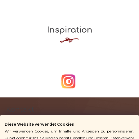
Inspiration
F
Kontakt
u
ß
Diese Website verwendet Cookies
z
Wir verwenden Cookies, um Inhalte und Anzeigen zu personalisieren,
info
@
vingoshop.de
e
Funktionen für soziale Medien bereitzustellen und unseren Datenverkehr