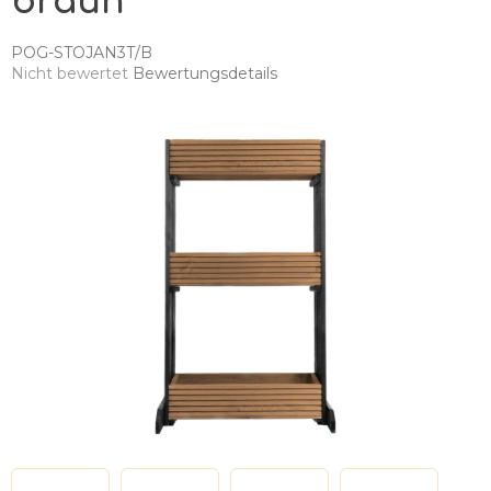
braun
POG-STOJAN3T/B
Die
Nicht bewertet
Bewertungsdetails
durchschnittliche
Produktbewertung
ist
0,0
von
5
Sternen.