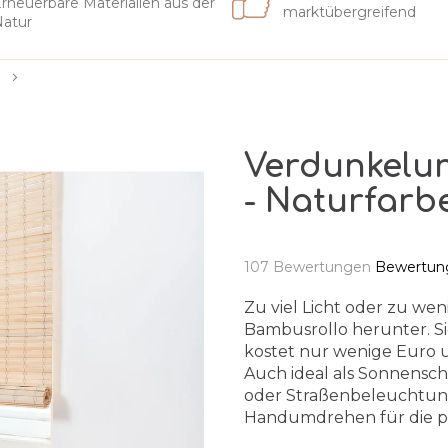
rneuerbare Materialien aus der
marktübergreifend
atur
Verdunkelu
- Naturfarb
Die
107 Bewertungen
Bewertung
durchschnittliche
Produktbewertung
Zu viel Licht oder zu wen
ist
Bambusrollo herunter. Sie
5,0
kostet nur wenige Euro un
von
Auch ideal als Sonnensc
5
oder Straßenbeleuchtung
Sternen.
Handumdrehen für die p