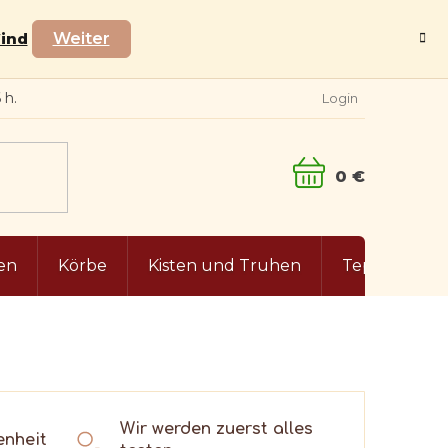
Wind
Weiter
Login
WARENKORB
en
Körbe
Kisten und Truhen
Teppiche
Wir werden zuerst alles
enheit