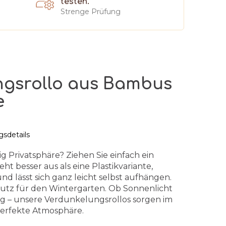
testen.
Strenge Prüfung
ngsrollo aus Bambus
e
sdetails
ig Privatsphäre? Ziehen Sie einfach ein
ht besser aus als eine Plastikvariante,
d lässt sich ganz leicht selbst aufhängen.
hutz für den Wintergarten. Ob Sonnenlicht
 – unsere Verdunkelungsrollos sorgen im
erfekte Atmosphäre.