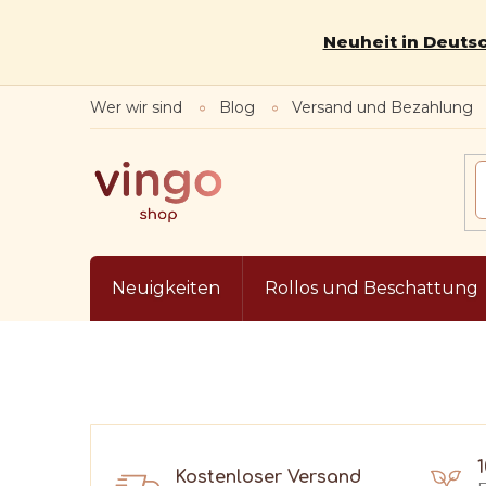
Zum
Inhalt
Neuheit in Deutsc
springen
Wer wir sind
Blog
Versand und Bezahlung
Neuigkeiten
Rollos und Beschattung
Kostenloser Versand