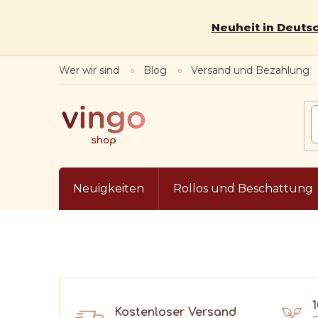
Zum
Inhalt
Neuheit in Deutsc
springen
Wer wir sind
Blog
Versand und Bezahlung
Neuigkeiten
Rollos und Beschattung
Kostenloser Versand