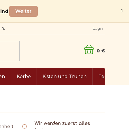
Wind
Weiter
Login
WARENKORB
en
Körbe
Kisten und Truhen
Teppiche
Wir werden zuerst alles
enheit