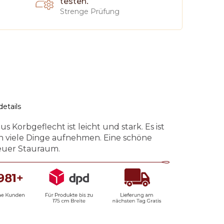
testen.
Strenge Prüfung
etails
Korbgeflecht ist leicht und stark. Es ist
n viele Dinge aufnehmen. Eine schöne
uer Stauraum.