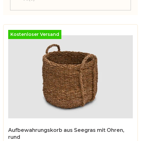
L
i
Kostenloser Versand
s
t
e
d
e
r
P
r
o
d
u
Aufbewahrungskorb aus Seegras mit Ohren,
rund
k