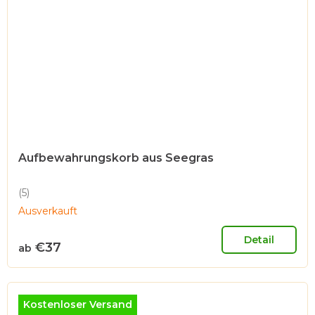
Aufbewahrungskorb aus Seegras
(5)
Die
Ausverkauft
durchschnittliche
Produktbewertung
ist
Detail
€37
ab
5,0
von
5
Sternen.
Kostenloser Versand