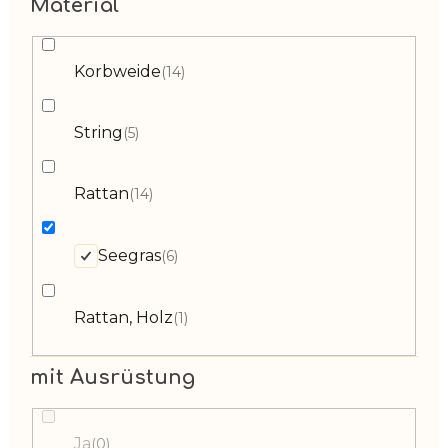
Material
Korbweide
14
String
5
Rattan
14
Seegras
6
Rattan, Holz
1
mit Ausrüstung
Ja
0