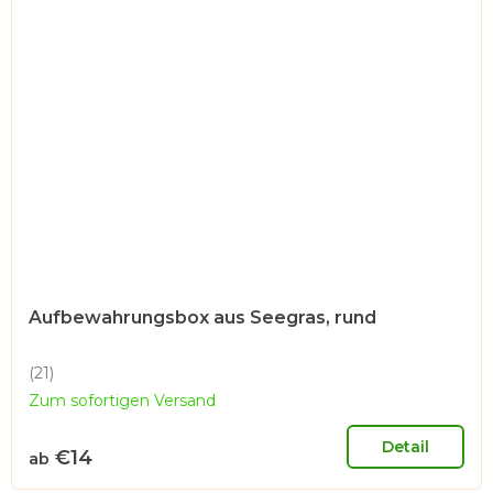
Aufbewahrungsbox aus Seegras, rund
(21)
Die
Zum sofortigen Versand
durchschnittliche
Produktbewertung
ist
Detail
€14
ab
5,0
von