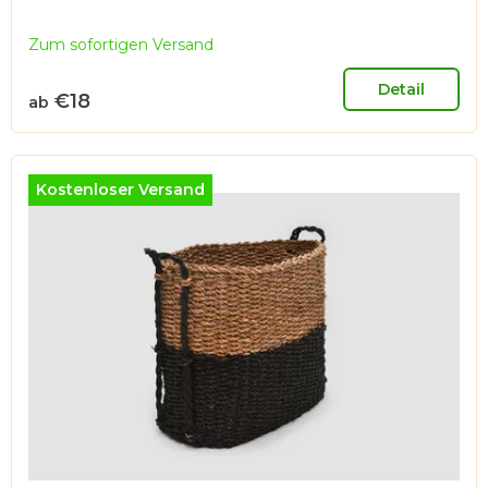
t
Zum sofortigen Versand
e
Detail
€18
ab
Kostenloser Versand