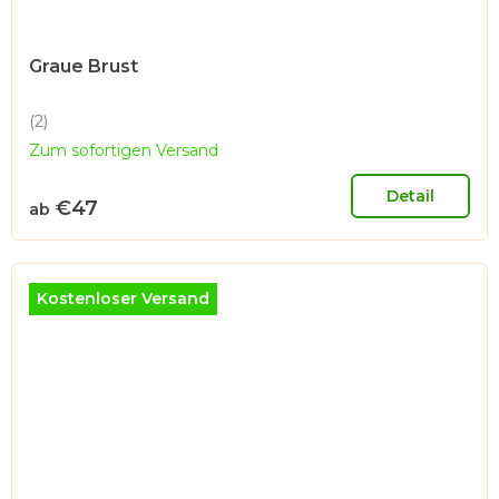
Graue Brust
(2)
Die
Zum sofortigen Versand
durchschnittliche
Produktbewertung
ist
Detail
€47
ab
5,0
von
5
Sternen.
Kostenloser Versand