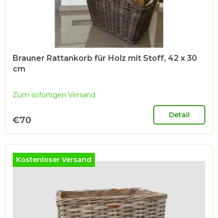
P
r
o
d
u
Brauner Rattankorb für Holz mit Stoff, 42 x 30
cm
k
t
Zum sofortigen Versand
e
Detail
€70
Kostenloser Versand