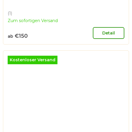
(1)
Die
Zum sofortigen Versand
durchschnittliche
Produktbewertung
ist
Detail
€150
ab
5,0
von
5
Sternen.
Kostenloser Versand