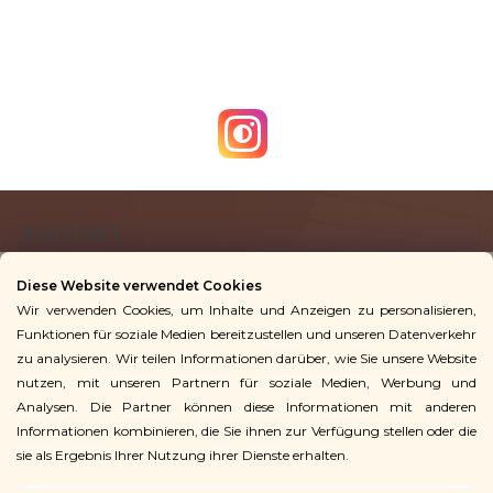
r
e
l
e
m
e
n
t
F
e
Kontakt
u
d
ß
e
Diese Website verwendet Cookies
z
r
Wir verwenden Cookies, um Inhalte und Anzeigen zu personalisieren,
info
@
vingoshop.de
e
L
Funktionen für soziale Medien bereitzustellen und unseren Datenverkehr
+49 781 9563 3016
i
zu analysieren. Wir teilen Informationen darüber, wie Sie unsere Website
i
l
nutzen, mit unseren Partnern für soziale Medien, Werbung und
s
Analysen. Die Partner können diese Informationen mit anderen
Für Kunden
e
t
Informationen kombinieren, die Sie ihnen zur Verfügung stellen oder die
e
sie als Ergebnis Ihrer Nutzung ihrer Dienste erhalten.