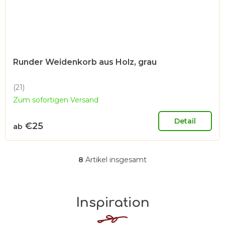
Runder Weidenkorb aus Holz, grau
(21)
Die
Zum sofortigen Versand
durchschnittliche
Produktbewertung
ist
Detail
€25
ab
5,0
von
5
Sternen.
8
Artikel insgesamt
S
t
e
Inspiration
u
e