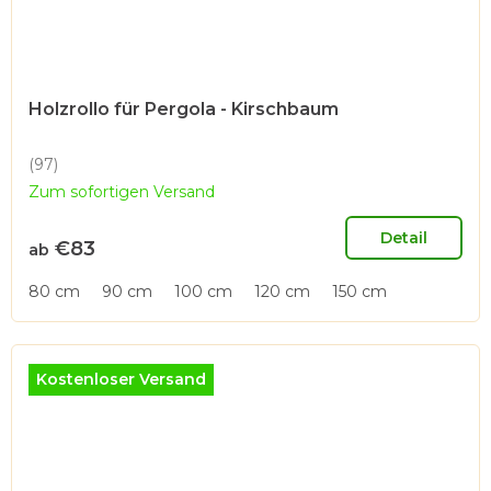
Holzrollo für Pergola - Kirschbaum
(97)
Die
Zum sofortigen Versand
durchschnittliche
Produktbewertung
ist
Detail
€83
ab
5,0
von
80 cm
90 cm
100 cm
120 cm
150 cm
5
Sternen.
Kostenloser Versand