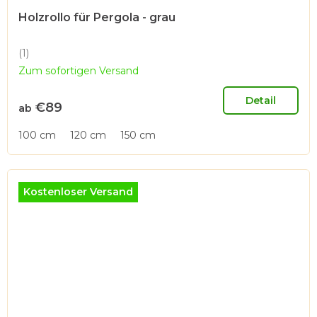
Holzrollo für Pergola - grau
(1)
Die
Zum sofortigen Versand
durchschnittliche
Produktbewertung
ist
Detail
€89
ab
5,0
von
100 cm
120 cm
150 cm
5
Sternen.
Kostenloser Versand