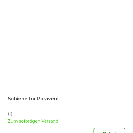
Schiene für Paravent
(1)
Die
Zum sofortigen Versand
durchschnittliche
Produktbewertung