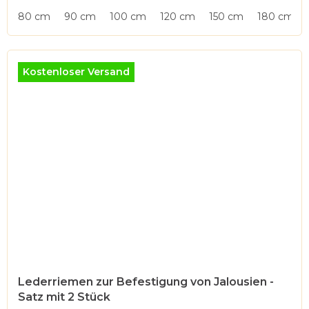
von
80 cm
90 cm
100 cm
120 cm
150 cm
180 cm
5
Sternen.
Kostenloser Versand
Lederriemen zur Befestigung von Jalousien -
Satz mit 2 Stück