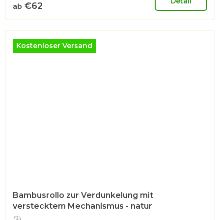
ist
Detail
€62
ab
5,0
von
5
Sternen.
Kostenloser Versand
Bambusrollo zur Verdunkelung mit
verstecktem Mechanismus - natur
(3)