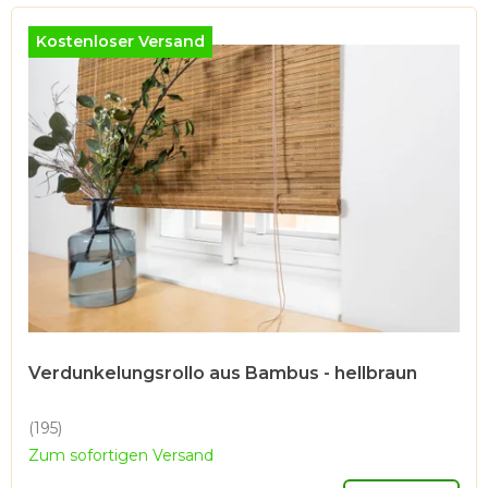
Kostenloser Versand
Verdunkelungsrollo aus Bambus - hellbraun
(195)
Die
Zum sofortigen Versand
durchschnittliche
Produktbewertung