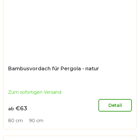
Bambusvordach für Pergola - natur
Zum sofortigen Versand
Detail
€63
ab
80 cm
90 cm