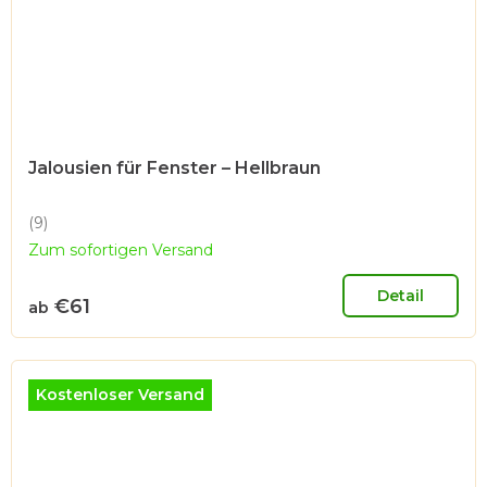
Jalousien für Fenster – Hellbraun
(9)
Die
Zum sofortigen Versand
durchschnittliche
Produktbewertung
ist
Detail
€61
ab
4,9
von
5
Sternen.
Kostenloser Versand