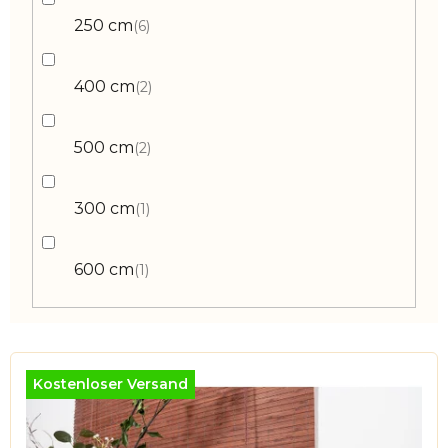
250 cm
6
400 cm
2
500 cm
2
300 cm
1
600 cm
1
L
i
Kostenloser Versand
s
t