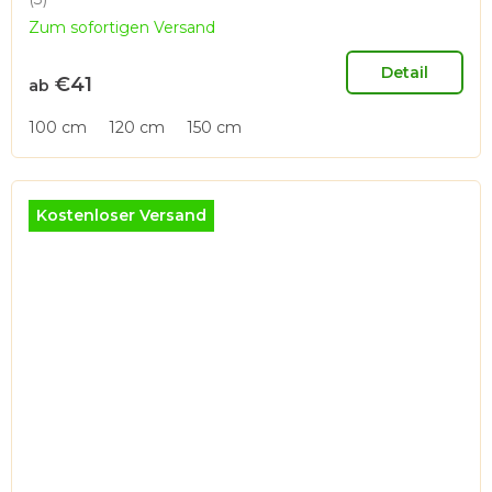
Die
Zum sofortigen Versand
durchschnittliche
Produktbewertung
ist
Detail
€41
ab
5,0
von
100 cm
120 cm
150 cm
5
Sternen.
Kostenloser Versand