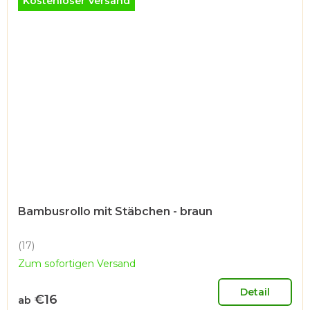
Kostenloser Versand
Bambusrollo mit Stäbchen - braun
(17)
Die
Zum sofortigen Versand
durchschnittliche
Produktbewertung
ist
Detail
€16
ab
4,9