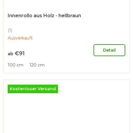
Innenrollo aus Holz - hellbraun
(1)
Die
Ausverkauft
durchschnittliche
Produktbewertung
ist
Detail
€91
ab
5,0
von
100 cm
120 cm
5
Sternen.
Kostenloser Versand