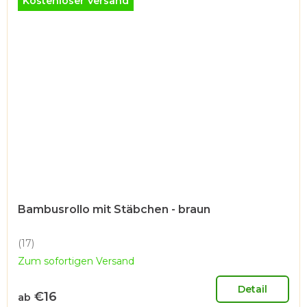
Kostenloser Versand
Bambusrollo mit Stäbchen - braun
(17)
Die
Zum sofortigen Versand
durchschnittliche
Produktbewertung
ist
Detail
€16
ab
4,9