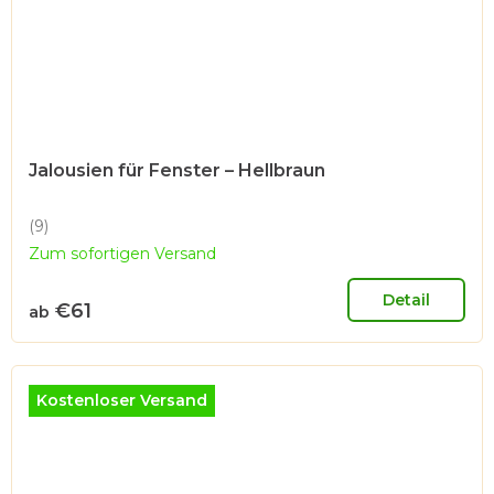
Jalousien für Fenster – Hellbraun
(9)
Die
Zum sofortigen Versand
durchschnittliche
Produktbewertung
ist
Detail
€61
ab
4,9
von
5
Sternen.
Kostenloser Versand