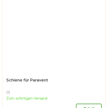
Schiene für Paravent
(1)
Die
Zum sofortigen Versand
durchschnittliche
Produktbewertung