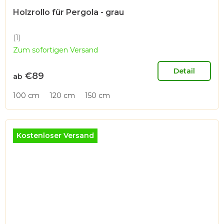
Holzrollo für Pergola - grau
(1)
Die
Zum sofortigen Versand
durchschnittliche
Produktbewertung
ist
Detail
€89
ab
5,0
von
100 cm
120 cm
150 cm
5
Sternen.
Kostenloser Versand