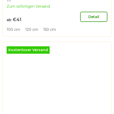
Die
Zum sofortigen Versand
durchschnittliche
Produktbewertung
ist
Detail
€41
ab
5,0
von
100 cm
120 cm
150 cm
5
Sternen.
Kostenloser Versand