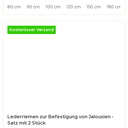
von
80 cm
90 cm
100 cm
120 cm
150 cm
180 cm
5
Sternen.
Kostenloser Versand
Lederriemen zur Befestigung von Jalousien -
Satz mit 2 Stück