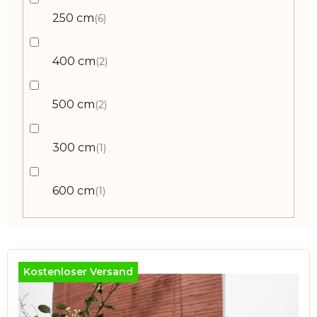
250 cm
6
400 cm
2
500 cm
2
300 cm
1
600 cm
1
L
i
Kostenloser Versand
s
t