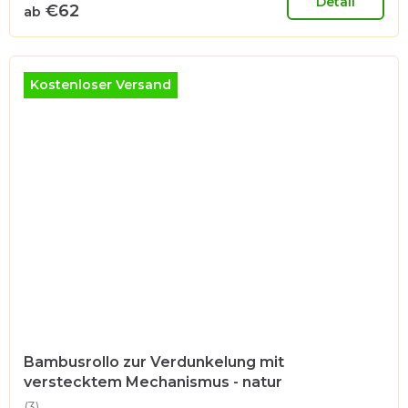
ist
Detail
€62
ab
5,0
von
5
Sternen.
Kostenloser Versand
Bambusrollo zur Verdunkelung mit
verstecktem Mechanismus - natur
(3)