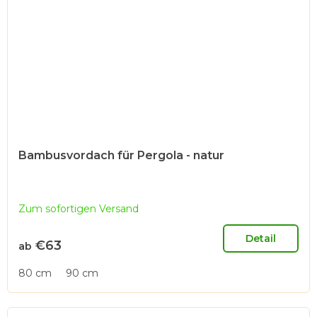
Bambusvordach für Pergola - natur
Zum sofortigen Versand
Detail
€63
ab
80 cm
90 cm