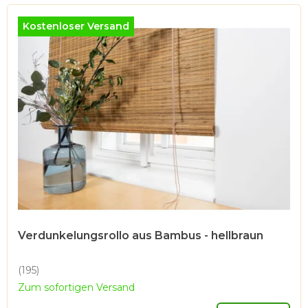
Kostenloser Versand
Verdunkelungsrollo aus Bambus - hellbraun
(195)
Die
Zum sofortigen Versand
durchschnittliche
Produktbewertung