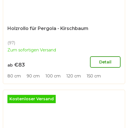
Holzrollo für Pergola - Kirschbaum
(97)
Die
Zum sofortigen Versand
durchschnittliche
Produktbewertung
ist
Detail
€83
ab
5,0
von
80 cm
90 cm
100 cm
120 cm
150 cm
5
Sternen.
Kostenloser Versand