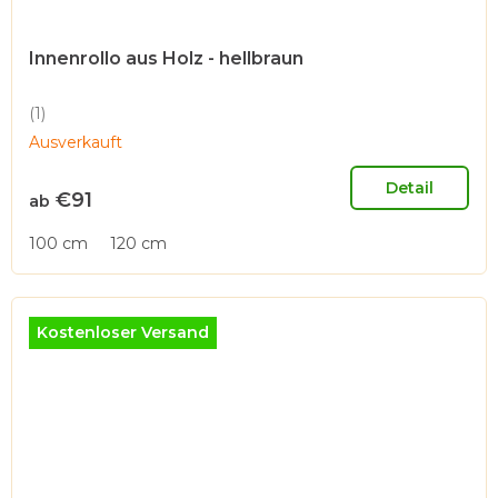
Innenrollo aus Holz - hellbraun
(1)
Die
Ausverkauft
durchschnittliche
Produktbewertung
ist
Detail
€91
ab
5,0
von
100 cm
120 cm
5
Sternen.
Kostenloser Versand